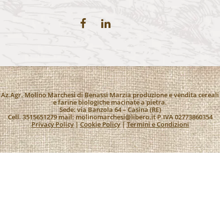
Az.Agr. Molino Marchesi di Benassi Marzia produzione e vendita cereali
e farine biologiche macinate a pietra.
Sede: via Banzola 64 – Casina (RE)
Cell. 3515651279 mail:
molinomarchesi@libero.it
P.IVA 02773860354
Privacy Policy
|
Cookie Policy
|
Termini e Condizioni