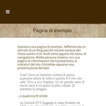
Pagina di esempio.
Questa è una pagina di esempio. Differisce da un
articolo di un blog perché rimane sempre allo
stesso posto e (in molti temi) appare nel menu di
navigazione. Molte persone iniziano con una
pagina di Informazioni che li presentano ai
visitatori del sito. Potrebbe apparire una
presentazione del tipo:
Ciao! Sono un fattorino ciclista di giorno,
aspirante attore di notte e questo è il mio sito
web. Vivo a Los Angeles, ho un grande cane di
nome Jack e mi piace la piña colada. (E
prendere la pioggia)
…o qualcosa di simile:
La Società XYZ Aggeggi è stata fondata nel